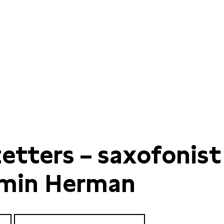
etters – saxofonist
min Herman