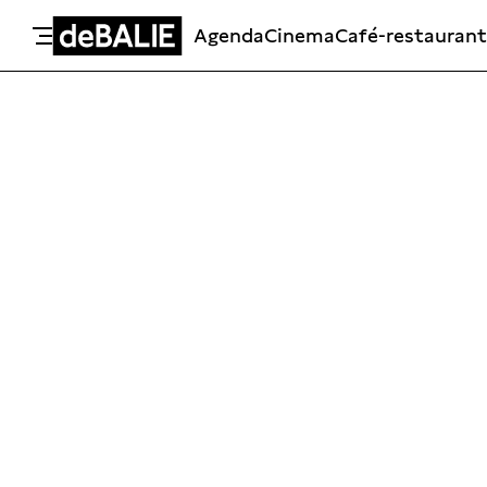
Agenda
Cinema
Café-restaurant
De Balie
Meteen naar de content