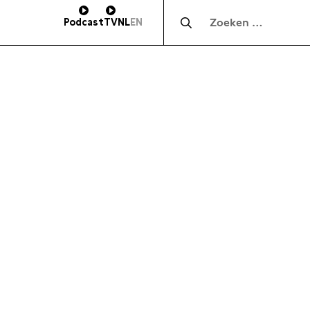
Zocht naar:
Podcast
TV
NL
EN