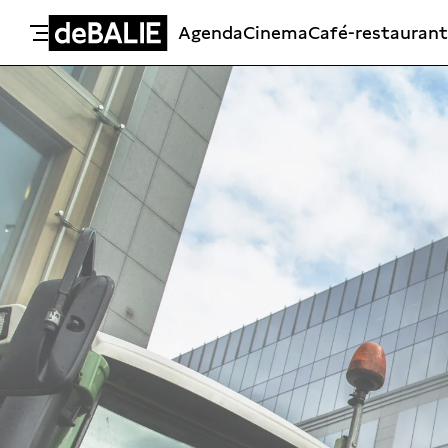
Agenda
Cinema
Café-restaurant
De Balie
Meteen naar de content