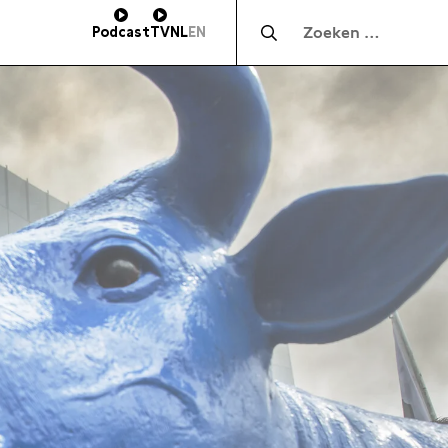
Zocht naar:
Podcast
TV
NL
EN