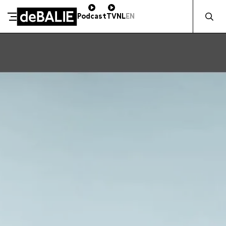
Zocht naa
Podcast
TV
NL
EN
SCHENK DIRECT
De Balie
Meteen naar de content
ZAKELIJK STEUNEN
Kleine-Gartmanplantsoen 10
Kassa
020 5535100
14:00–17:00
Café
020 5535100
10:00–23:00