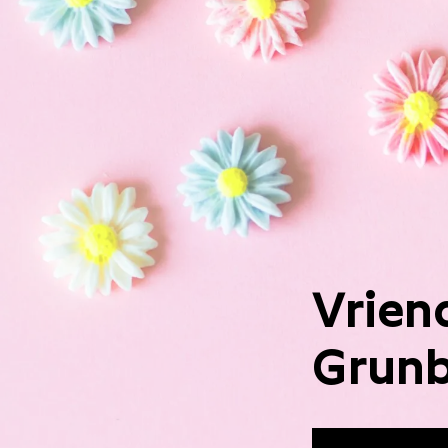
Vrien
Grunb