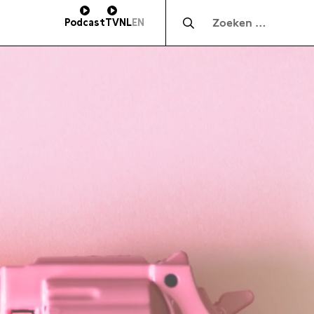
Zocht naar:
Podcast
TV
NL
EN