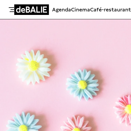
Agenda
Cinema
Café-restaurant
De Balie
Meteen naar de content