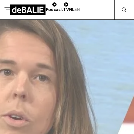
Zocht naa
Podcast
TV
NL
EN
SCHENK DIRECT
De Balie
Meteen naar de content
ZAKELIJK STEUNEN
Kleine-Gartmanplantsoen 10
Kassa
020 5535100
14:00–17:00
Café
020 5535100
10:00–23:00