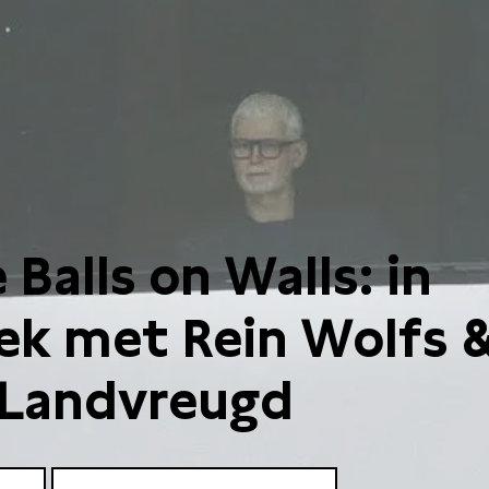
Balls on Walls: in
ek met Rein Wolfs 
 Landvreugd