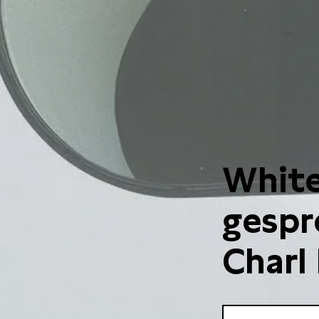
White 
gespr
Charl