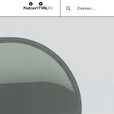
Zocht naar:
Podcast
TV
NL
EN