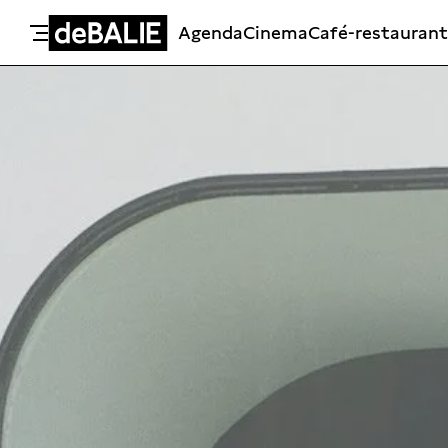
Agenda
Cinema
Café-restaurant
De Balie
Meteen naar de content