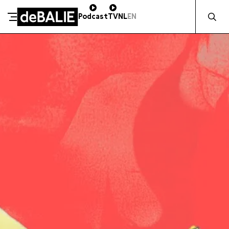
Zocht naa
Podcast
TV
NL
EN
SCHENK DIRECT
De Balie
Meteen naar de content
ZAKELIJK STEUNEN
Kleine-Gartmanplantsoen 10
Kassa
020 5535100
14:00–17:00
Café
020 5535100
10:00–00:00