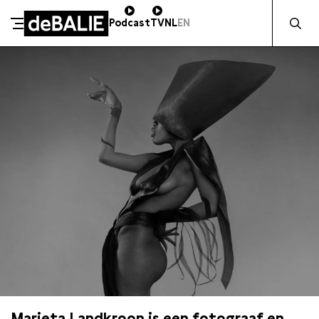
Zocht naa
Podcast
TV
NL
EN
De Balie
Meteen naar de content
Marieta Landkroon is een fotograaf en