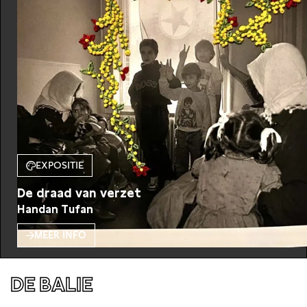
About Handan Tufan
Handan Tufan is a photographer and filmmaker. Her work
moves between documentary, visual storytelling, and
experimental imagery, focusing on themes such as migration,
memory, and identity.
Tussenlanding Collective
Tussenlanding Collective is an interdisciplinary makers’
collective working at the intersection of the migration
society, heritage, art, and social change.
EXPOSITIE
In Lasting Things, Handan and the collective developed a
De draad van verzet
layered project in which personal objects and intimate
Handan Tufan
stories take centre stage. Through research, film, objects and
MEER INFO
text, they explore how individual experiences can be
translated into a shared, public space for meaning, reflection
and exchange.
DE BALIE