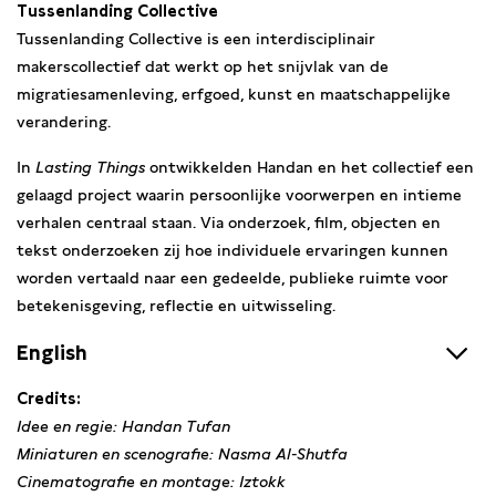
Tussenlanding Collective
Tussenlanding Collective is een interdisciplinair
makerscollectief dat werkt op het snijvlak van de
migratiesamenleving, erfgoed, kunst en maatschappelijke
verandering.
In
Lasting Things
ontwikkelden Handan en het collectief een
gelaagd project waarin persoonlijke voorwerpen en intieme
verhalen centraal staan. Via onderzoek, film, objecten en
tekst onderzoeken zij hoe individuele ervaringen kunnen
worden vertaald naar een gedeelde, publieke ruimte voor
betekenisgeving, reflectie en uitwisseling.
English
Lasting Things is a travelling installation that approaches the
Credits:
human experience of migration through personal objects.
Idee en regie: Handan Tufan
The project was initiated by photographer and filmmaker
Miniaturen en scenografie: Nasma Al-Shutfa
Handan Tufan and developed within a collective of makers
Cinematografie en montage: Iztokk