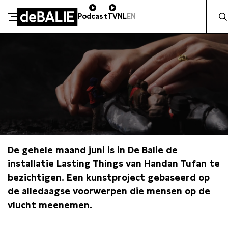
Zocht 
Podcast
TV
NL
EN
De Balie
Meteen naar de content
De gehele maand juni is in De Balie de
installatie Lasting Things van Handan Tufan te
bezichtigen. Een kunstproject gebaseerd op
de alledaagse voorwerpen die mensen op de
vlucht meenemen.