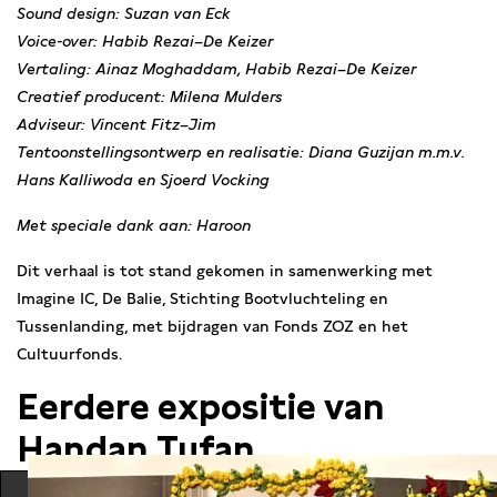
from various disciplines. The installation departs from
Sound design: Suzan van Eck
“lasting things”: small, seemingly everyday objects that
Voice-over: Habib Rezai–De Keizer
people carry with them while fleeing. These objects hold
Vertaling: Ainaz Moghaddam, Habib Rezai–De Keizer
memories, loss, hope, and identity — not expressed literally,
Creatief producent: Milena Mulders
but made tangible through material traces.
Adviseur: Vincent Fitz–Jim
Tentoonstellingsontwerp en realisatie: Diana Guzijan m.m.v.
The project brings together different media, including
Hans Kalliwoda en Sjoerd Vocking
photography, miniatures, and film. The story of Haroon and
his bag, for example, is portrayed through a carefully
Met speciale dank aan: Haroon
constructed miniature scenography, while a seven-minute
Dit verhaal is tot stand gekomen in samenwerking met
video invites the viewer to come even closer to the story.
Imagine IC, De Balie, Stichting Bootvluchteling en
The project was previously shown at Imagine IC. During the
Tussenlanding, met bijdragen van Fonds ZOZ en het
month of June, Lasting Things will reside at De Balie. Lasting
Cultuurfonds.
Things is not a finished whole, but a growing work that will
Eerdere expositie van
continue to expand in the coming period with new stories
Handan Tufan
and perspectives. In this way, the installation marks both a
moment of encounter and the beginning of a longer journey.