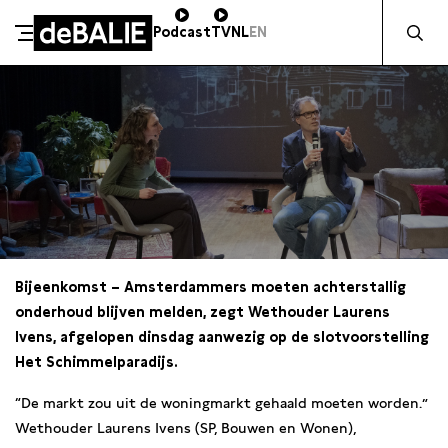
Zocht naa
Podcast
TV
NL
EN
De Balie
Meteen naar de content
Bijeenkomst – Amsterdammers moeten achterstallig
onderhoud blijven melden, zegt Wethouder Laurens
Ivens,
afgelopen dinsdag
aanwezig op de slotvoorstelling
Het Schimmelparadijs.
“De markt zou uit de woningmarkt gehaald moeten worden.”
Wethouder Laurens Ivens (SP, Bouwen en Wonen),