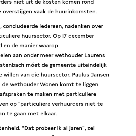
urders niet uit de kosten komen rond
e overstijgen vaak de huurinkomsten.
, concludeerde iedereen, nadenken over
ticuliere huursector. Op 17 december
d en de manier waarop
pelen aan onder meer wethouder Laurens
hstenbach móet de gemeente uiteindelijk
e willen van die huursector. Paulus Jansen
bij de wethouder Wonen komt te liggen
 afspraken te maken met particuliere
ven op “particuliere verhuurders niet te
an te gaan met elkaar.
enheid. “Dat probeer ik al jaren”, zei