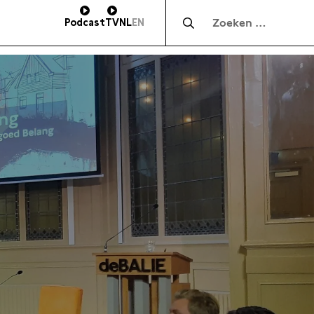
Zocht naar:
Podcast
TV
NL
EN