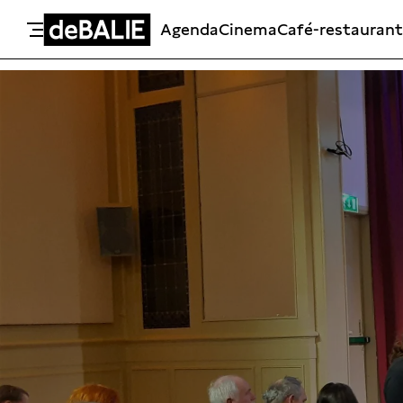
Agenda
Cinema
Café-restaurant
De Balie
Meteen naar de content