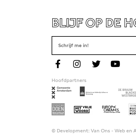
BLIJF OP DE 
Hoofdpartners
© Development: Van Ons - Web en