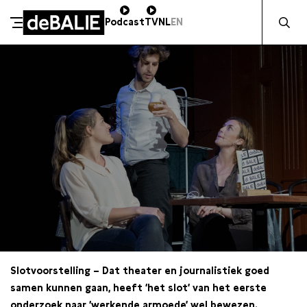
Zocht naa
Podcast
TV
NL
EN
De Balie
Meteen naar de content
Slotvoorstelling – Dat theater en journalistiek goed
samen kunnen gaan, heeft ‘het slot’ van het eerste
onderzoek naar ‘werkende armoede’ wel bewezen.