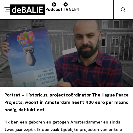
Zocht naa
Podcast
TV
NL
EN
De Balie
Meteen naar de content
Portret – Historicus, projectcoördinator The Hague Peace
Projects, woont in Amsterdam heeft 400 euro per maand
nodig, dat lukt net.
“Ik ben een geboren en getogen Amsterdammer en sinds
twee jaar zzp’er. Ik doe vaak tijdelijke projecten van enkele