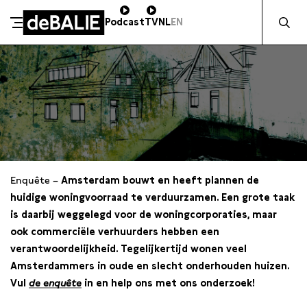
Zocht naa
Podcast
TV
NL
EN
De Balie
Meteen naar de content
Enquête –
Amsterdam bouwt en heeft plannen de
huidige woningvoorraad te verduurzamen. Een grote taak
is daarbij weggelegd voor de woningcorporaties, maar
ook commerciële verhuurders hebben een
verantwoordelijkheid. Tegelijkertijd wonen veel
Amsterdammers in oude en slecht onderhouden huizen.
Vul
de enquête
in en help ons met ons onderzoek!