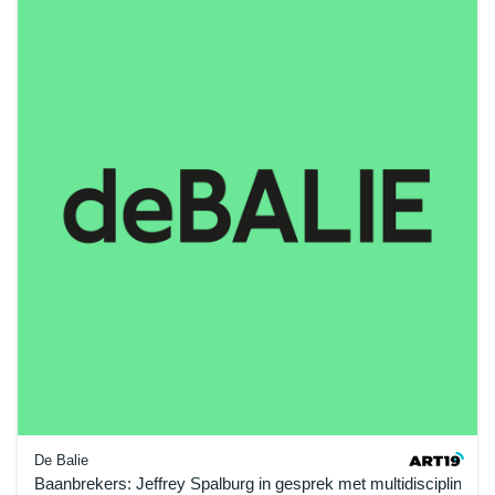
De Balie
Baanbrekers: Jeffrey Spalburg in gesprek met multidisciplinair k