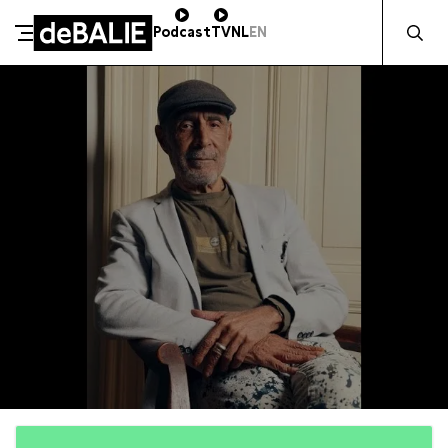
Zocht naa
Podcast
TV
NL
EN
De Balie
Meteen naar de content