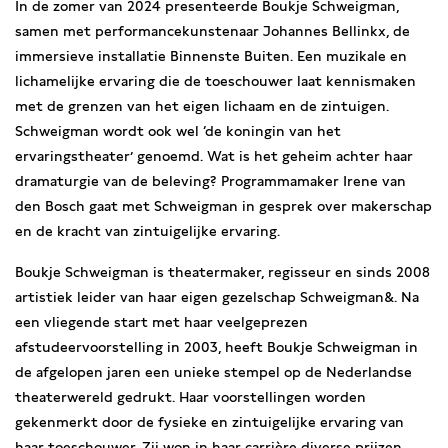
In de zomer van 2024 presenteerde Boukje Schweigman,
samen met performancekunstenaar Johannes Bellinkx, de
immersieve installatie Binnenste Buiten. Een muzikale en
lichamelijke ervaring die de toeschouwer laat kennismaken
met de grenzen van het eigen lichaam en de zintuigen.
Schweigman wordt ook wel ‘de koningin van het
ervaringstheater’ genoemd. Wat is het geheim achter haar
dramaturgie van de beleving? Programmamaker Irene van
den Bosch gaat met Schweigman in gesprek over makerschap
en de kracht van zintuigelijke ervaring.
Boukje Schweigman is theatermaker, regisseur en sinds 2008
artistiek leider van haar eigen gezelschap Schweigman&. Na
een vliegende start met haar veelgeprezen
afstudeervoorstelling in 2003, heeft Boukje Schweigman in
de afgelopen jaren een unieke stempel op de Nederlandse
theaterwereld gedrukt. Haar voorstellingen worden
gekenmerkt door de fysieke en zintuigelijke ervaring van
haar toeschouwer. Zij won in haar carrière diverse prijzen,