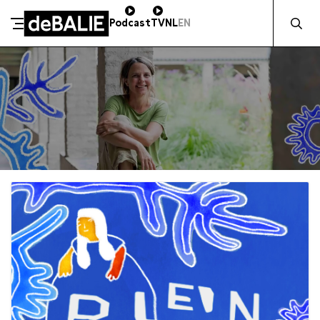
Zocht naa
Podcast
TV
NL
EN
De Balie
Meteen naar de content