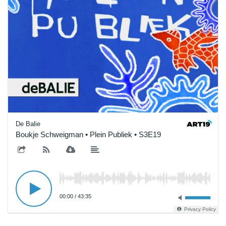
De Balie
Boukje Schweigman • Plein Publiek • S3E19
00:00
/
43:35
Privacy Policy