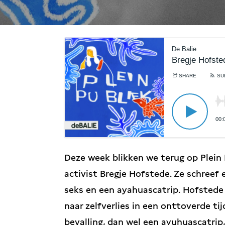
De Balie
Bregje Hofste
SHARE
SU
00:
Deze week blikken we terug op Plein P
activist Bregje Hofstede. Ze schreef 
seks en een ayahuascatrip. Hofstede
naar zelfverlies in een onttoverde tijd
bevalling, dan wel een ayuhuascatrip