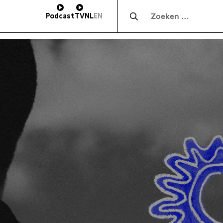
Zocht naar:
Podcast
TV
NL
EN