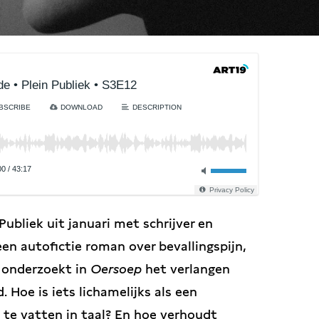
de • Plein Publiek • S3E12
BSCRIBE
DOWNLOAD
DESCRIPTION
00
/
43:17
Privacy Policy
ubliek uit januari met schrijver en
een autofictie roman over bevallingspijn,
 onderzoekt in
Oersoep
het verlangen
. Hoe is iets lichamelijks als een
, te vatten in taal? En hoe verhoudt