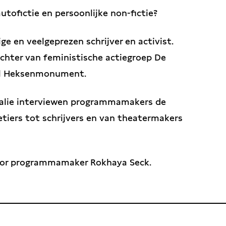
utofictie en persoonlijke non-fictie?
dige en veelgeprezen schrijver en activist.
ichter van feministische actiegroep De
al Heksenmonument.
Balie interviewen programmamakers de
etiers tot schrijvers en van theatermakers
oor programmamaker Rokhaya Seck.