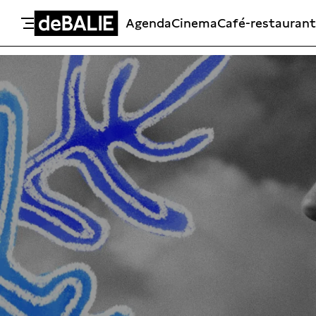
Agenda
Cinema
Café-restaurant
De Balie
Meteen naar de content