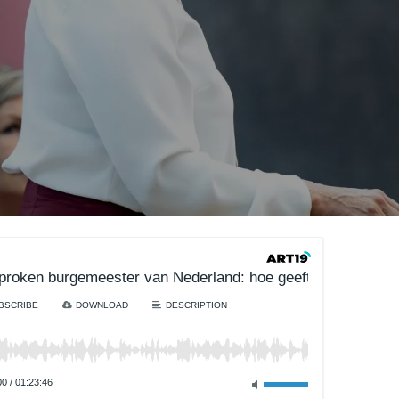
roken burgemeester van Nederland: hoe geeft Femke Halse
BSCRIBE
DOWNLOAD
DESCRIPTION
00
/
01:23:46