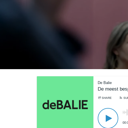
De Balie
De meest besp
SHARE
SU
00: