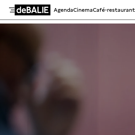
Agenda
Cinema
Café-restaurant
De Balie
Meteen naar de content