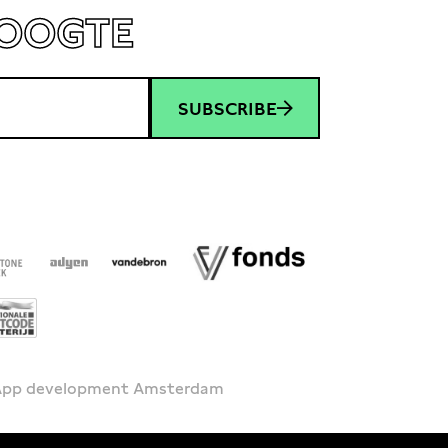
HOOGTE
SUBSCRIBE
 App development Amsterdam