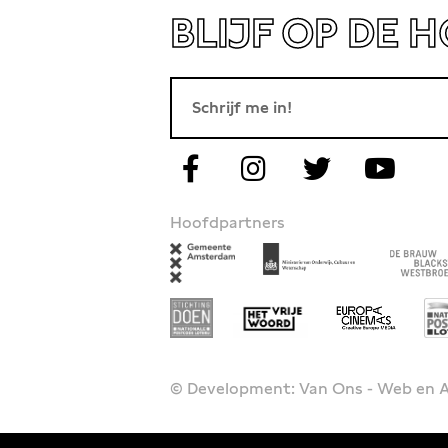
BLIJF OP DE 
Hoofdpartners
© Development: Van Ons - Web en