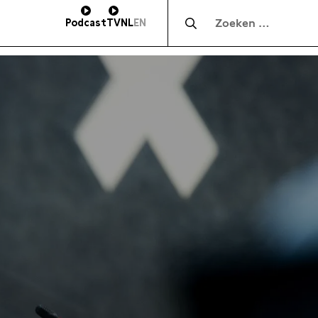
Zocht naar:
Podcast
TV
NL
EN