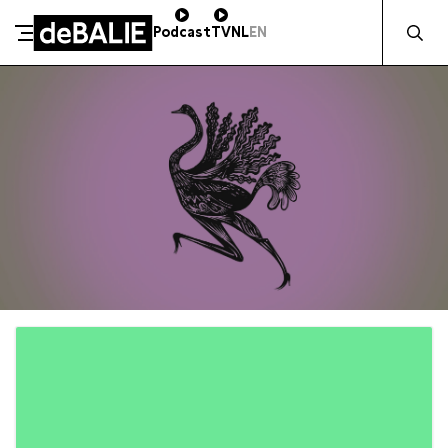
Zocht naa
Podcast
TV
NL
EN
De Balie
Meteen naar de content