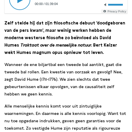
00:00
/
01:39:04
Privacy Policy
Zelf stelde hij dat zijn filosofische debuut ‘doodgeboren
van de pers kwam’, maar weinig werken hebben de
moderne westerse filosofie zo beïnvloed als David
Humes
Traktaat over de menselijke natuur
. Bert Keizer
wekt Humes magnum opus opnieuw tot leven.
Wanneer de ene biljartbal een tweede bal aantikt, gaat die
tweede bal rollen. Een kwestie van oorzaak en gevolg? Nee,
zegt David Hume (1711-1776). We zien slechts dat twee
gebeurtenissen elkaar opvolgen, van de causaliteit zelf
hebben we geen kennis.
Alle menselijke kennis komt voor uit zintuiglijke
waarnemingen. En daarmee is alle kennis voorlopig. Want tot
nu toe opgedane indrukken, geven geen garanties voor de
toekomst. Zo vestigde Hume zijn reputatie als rigoureuze