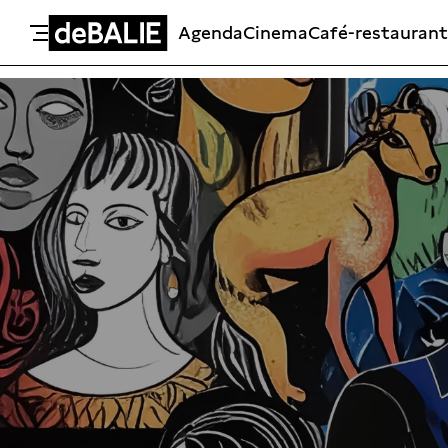
Agenda
Cinema
Café-restaurant
De Balie
Meteen naar de content