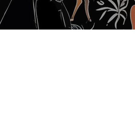
Schnabel
Nieuw kabinet, nieuw cultuurbeleid? Met Birgi