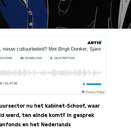
 nieuw cultuurbeleid? Met Birgit Donker, Sjarel Ex en Paul 
BSCRIBE
DOWNLOAD
DESCRIPTION
00
/
01:47:00
Privacy Policy
tuursector nu het kabinet-Schoof, waar
eld werd, ten einde komt?
In gesprek
anfonds en het Nederlands