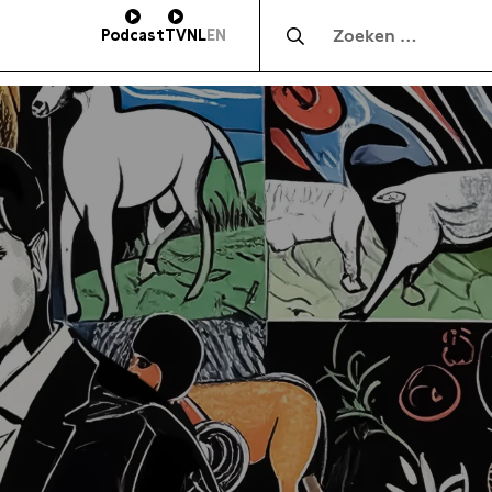
Zocht naar:
Podcast
TV
NL
EN