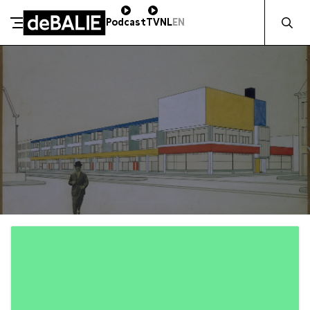
Zocht naa
Podcast
TV
NL
EN
De Balie
Meteen naar de content