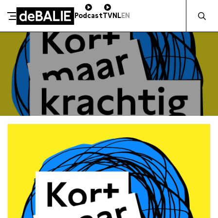
Zocht naa
Podcast
TV
NL
EN
De Balie
Meteen naar de content