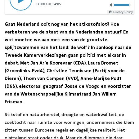
00:00
/
01:34:05
Privacy Policy
Gaat Nederland ooit nog van het stikstofslot? Hoe
verbeteren we de staat van de Nederlandse natuur? En
wat moeten we aan met een van de grootste
splijtzwammen van het land: de wolf?
In aanloop naar de
Tweede Kamerverkiezingen gaan politici met elkaar in
debat. Met Jan Arie Koorevaar (CDA), Laura Bromet
(Groenlinks-PvdA), Christine Teunissen (Partij voor de
Dieren), Thom van Campen (VVD), Anne-Marijke Podt
(D66), electoraal geograaf Josse de Voogd en voorzitter
van de Wetenschappelijke Klimaatraad Jan Willem
Erisman.
Stikstof en natuurherstel, droogte en waterkwaliteit, de
zoektocht naar ruimte voor woningen, ondernemers die klem
zitten tussen Europese regels en dagelijkse realiteit. Het
platteland staat onder druk. Maar de dilemma’s die daar