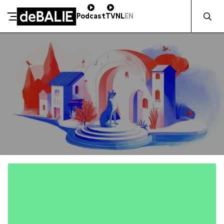
Zocht naa
Podcast
TV
NL
EN
De Balie
Meteen naar de content