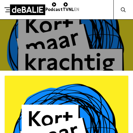
Zocht naa
Podcast
TV
NL
EN
De Balie
Meteen naar de content