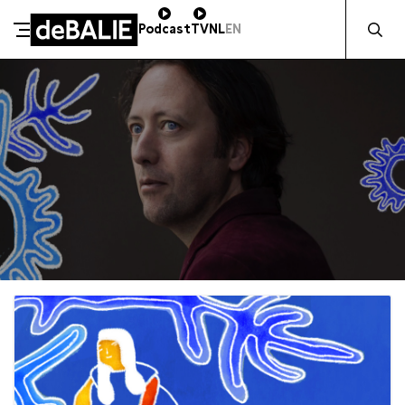
Zocht naa
Podcast
TV
NL
EN
De Balie
Meteen naar de content