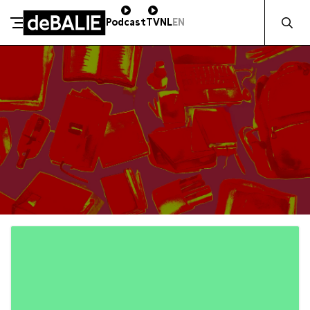
Zocht naa
Podcast
TV
NL
EN
De Balie
Meteen naar de content