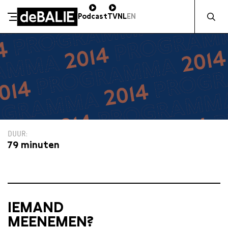
Zocht naa
Podcast
TV
NL
EN
De Balie
Meteen naar de content
DUUR
79 minuten
IEMAND
MEENEMEN?