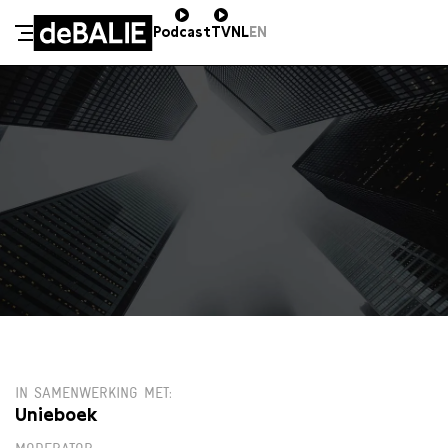
Podcast
TV
NL
EN
De Balie
Meteen naar de content
WO 27 MAART / 20:00 / SALON
€13,00
IN SAMENWERKING MET
Unieboek