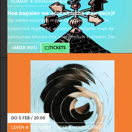
KLIMAAT & DUURZAAMHEID
Hoe bepalen we economische waarde(n)?
Op welke waarden moet de economie van de
toekomst ingericht worden? In gesprek over de
aannames binnen ons economisch systeem. De
Nederlandse landbouw brengt jaarlijks zo’n 13,3
MEER INFO
TICKETS
miljard euro op. De milieuschade daarentegen
bedraagt 18,6 miljard euro, zo berekende Deloitte
onlangs in een kosten-batenanalyse. Het is een
voorbeeld van hoe onze economie draait om het
DO 5 FEB / 20:00
LEVEN & TIJDGEEST
IDEE & VERBEELDING