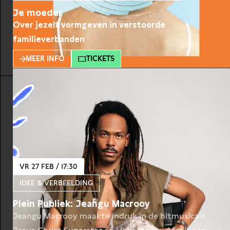
Je moeder
Over jezelf vormgeven in verstoorde
familieverbanden
MEER INFO
TICKETS
VR 27 FEB / 17:30
IDEE & VERBEELDING
Plein Publiek: Jeangu Macrooy
Jeangu Macrooy maakte indruk in de hitmusicals