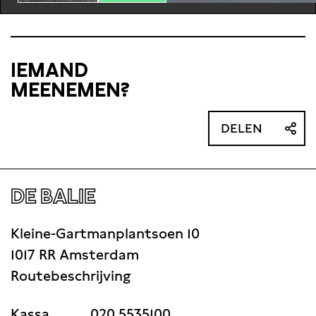
set up a company, War Zone Tours, to organize
trips to conflict areas. Andrew Drury from the
IEMAND
MEENEMEN?
DELEN
DE BALIE
Kleine-Gartmanplantsoen 10
1017 RR Amsterdam
Routebeschrijving
Kassa
020 5535100