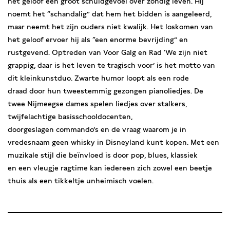
het geloof een groot schuldgevoel over zondig leven. Hij
noemt het “schandalig” dat hem het bidden is aangeleerd,
maar neemt het zijn ouders niet kwalijk. Het loskomen van
het geloof ervoer hij als “een enorme bevrijding” en
rustgevend. Optreden van Voor Galg en Rad ‘We zijn niet
grappig, daar is het leven te tragisch voor’ is het motto van
dit kleinkunstduo. Zwarte humor loopt als een rode
draad door hun tweestemmig gezongen pianoliedjes. De
twee Nijmeegse dames spelen liedjes over stalkers,
twijfelachtige basisschooldocenten,
doorgeslagen commando’s en de vraag waarom je in
vredesnaam geen whisky in Disneyland kunt kopen. Met een
muzikale stijl die beïnvloed is door pop, blues, klassiek
en een vleugje ragtime kan iedereen zich zowel een beetje
thuis als een tikkeltje unheimisch voelen.