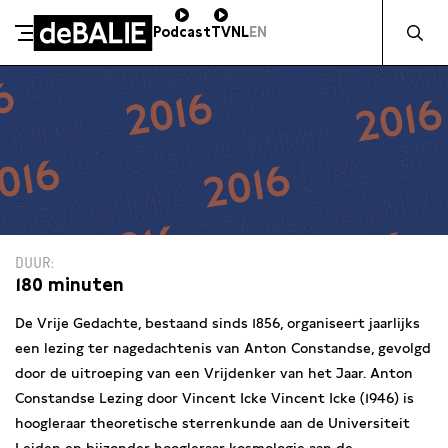
Zocht naa
Podcast
TV
NL
EN
De Balie
Meteen naar de content
DUUR
180 minuten
De Vrije Gedachte, bestaand sinds 1856, organiseert jaarlijks
een lezing ter nagedachtenis van Anton Constandse, gevolgd
door de uitroeping van een Vrijdenker van het Jaar. Anton
Constandse Lezing door Vincent Icke Vincent Icke (1946) is
hoogleraar theoretische sterrenkunde aan de Universiteit