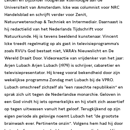
Leiden en bijzonder hoogleraar kosmologie aan de
Universiteit van Amsterdam. Icke was columnist voor NRC
Handelsblad en schrijft verder voor Zenit,
Natuurwetenschap & Techniek en Intermediair. Daarnaast is
hij redactielid van het Nederlands Tijdschrift voor
Natuurkunde. Hij is tevens beeldend kunstenaar. Vincent
Icke treedt regelmatig op als gast in televisieprogramma’s
zoals RVU’s God bestaat niet, VARA’s Nieuwslicht en De
Wereld Draait Door. Videoreactie van vrijdenker van het jaar:
Arjen Lubach Arjen Lubach (1979) is schrijver, cabaretier en
televisiepresentator. Hij kreeg vooral bekendheid door zijn
wekelijkse programma Zondag met Lubach bij de VPRO.
Lubach omschreef zichzelf als “een rasechte republikein” en
sprak zich uit tegen de Nederlandse monarchie. Geloven in
een God vindt hij iets opmerkelijks en hij stelt zich assertief
op tegen uitwassen vanuit het geloof. Terugkijkend op zijn
eigen periode als gelovige noemt Lubach het “de grootste
brainwash ever. Pertinente onzin”. Volgens hem had hij door