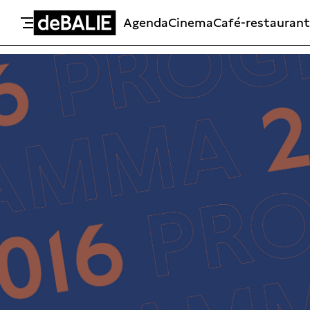
Agenda
Cinema
Café-restaurant
De Balie
Meteen naar de content