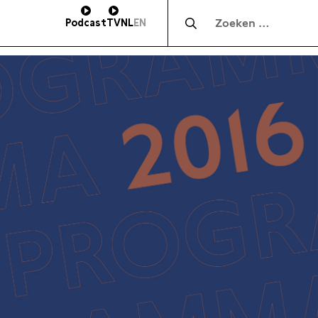
Zocht naar:
Podcast
TV
NL
EN