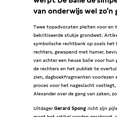
werpt De Balie de simpel
van onderwijs wel zo’n 
Twee topadvocaten pleiten voor en 
bekritiseerde stukje grondwet: Artik
symbolische rechtbank op zoals het 
rechters, gewapend met hamer, bevr
van achter een heuse balie voor hun 
de rechters en het publiek te overtui
zien, dagboekfragmenten voorlezen e
proces voor het nageslacht vastlegt
Alexander over de gang van zaken, zoa
Uitdager
Gerard Spong
richt zijn pi
moet het artikel worden geschrapt, 