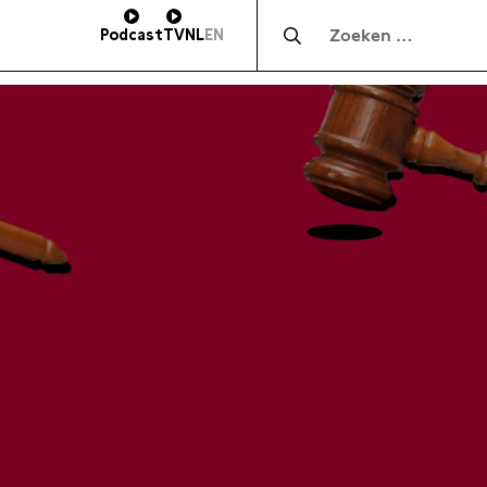
Zocht naar:
Podcast
TV
NL
EN