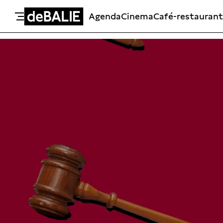
Agenda
Cinema
Café-restaurant
De Balie
Meteen naar de content