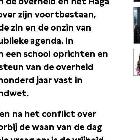
 de overheid en het Haga
ver zijn voortbestaan,
de zin en de onzin van
ublieke agenda. In
 een school oprichten en
e steun van de overheid
honderd jaar vast in
ondwet.
en na het conflict over
rbij de waan van de dag