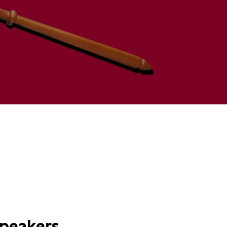
€13,00
peakers