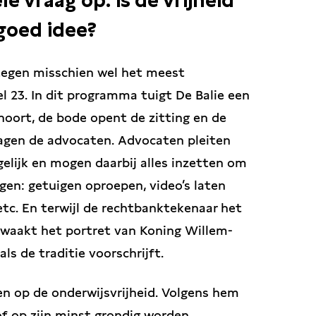
e vraag op: is de vrijheid
goed idee?
tegen misschien wel het meest
el 23.
In dit programma tuigt De Balie een
hoort, de bode opent de zitting en de
agen de advocaten. Advocaten pleiten
gelijk en mogen daarbij alles inzetten om
gen: getuigen oproepen, video’s laten
tc. En terwijl de rechtbanktekenaar het
, waakt het portret van Koning Willem-
ls de traditie voorschrijft.
jlen op de onderwijsvrijheid. Volgens hem
of op zijn minst grondig worden