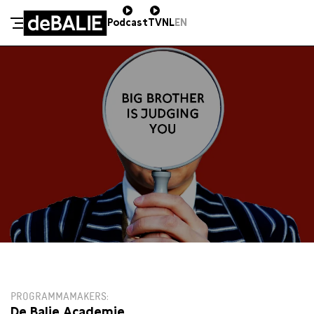
Podcast
TV
NL
EN
De Balie
Meteen naar de content
DI 29 JANUARI / 20:00 / GROTE ZAAL
€13,00
PROGRAMMAMAKERS
De Balie Academie