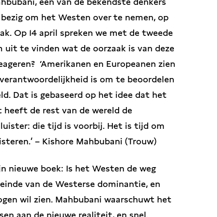
 Mahbubani, een van de bekendste denkers
ard bezig om het Westen over te nemen, op
lak. Op 14 april spreken we met de tweede
om uit te vinden wat de oorzaak is van deze
eageren? ‘Amerikanen en Europeanen zien
 verantwoordelijkheid is om te beoordelen
ld. Dat is gebaseerd op het idee dat het
t heeft de rest van de wereld de
ister: die tijd is voorbij. Het is tijd om
uisteren.’ – Kishore Mahbubani (Trouw)
ijn nieuwe boek: Is het Westen de weg
et einde van de Westerse dominantie, en
ogen wil zien. Mahbubani waarschuwt het
en aan de nieuwe realiteit, en snel.