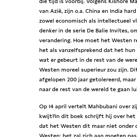
die tijd is voorbij. Volgens Kishore
van Azië, zijn o.a. China en India h
zowel economisch als intellectueel v
denker in de serie De Balie Invites, 
verandering. Hoe moet het Westen r
het als vanzelfsprekend dat het hun
wat er gebeurt in de rest van de were
Westen moreel superieur zou zijn. Di
afgelopen 200 jaar getolereerd, maar lu
naar de rest van de wereld te gaan l
Op 14 april vertelt Mahbubani over z
kwijt?In dit boek schrijft hij over h
dat het Westen dit maar niet onder 
Westen: het zal zich aan moeten pass