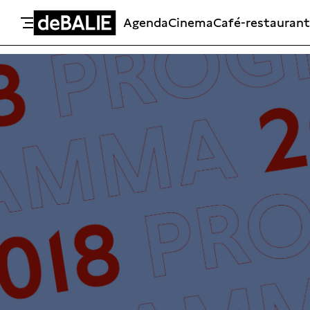
Agenda
Cinema
Café-restaurant
De Balie
Meteen naar de content