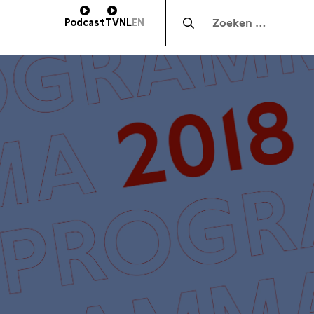
Zocht naar:
Podcast
TV
NL
EN