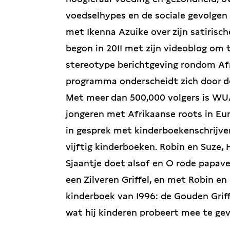
voedselhypes en de sociale gevolgen 
met Ikenna Azuike over zijn satirisc
begon in 2011 met zijn videoblog om
stereotype berichtgeving rondom Afr
programma onderscheidt zich door de f
Met meer dan 500,000 volgers is WUA
jongeren met Afrikaanse roots in E
in gesprek met kinderboekenschrijve
vijftig kinderboeken. Robin en Suze, H
Sjaantje doet alsof en O rode papav
een Zilveren Griffel, en met Robin e
kinderboek van 1996: de Gouden Griff
wat hij kinderen probeert mee te gev