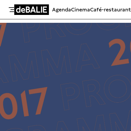
Agenda
Cinema
Café-restaurant
De Balie
Meteen naar de content