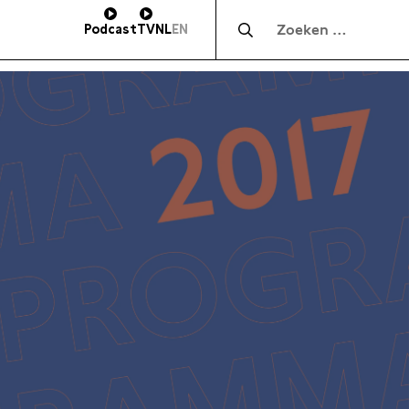
Zocht naar:
Podcast
TV
NL
EN