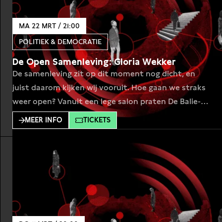
MA 22 MRT / 21:00
POLITIEK & DEMOCRATIE
De Open Samenleving: Gloria Wekker
De samenleving zit op dit moment nog dicht, en
juist daarom kijken wij vooruit. Hoe gaan we straks
weer open? Vanuit een lege salon praten De Balie-
programmamakers met bijzondere gasten over de
MEER INFO
TICKETS
vergaande consequenties van de coronacrisis en
hoe de wereld erna eruit ziet. Dit keer interviewt
programmamaker Merlijn Geurts sociaal en
cultureel antropoloog Gloria Wekker