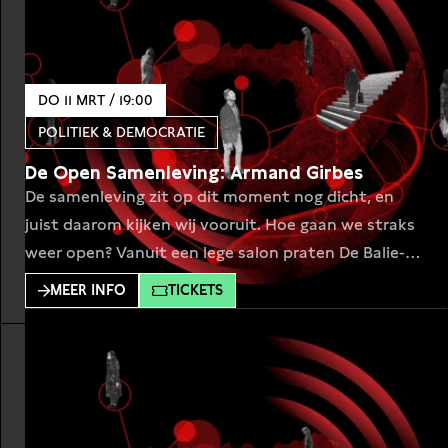
DO 11 MRT / 19:00
POLITIEK & DEMOCRATIE
De Open Samenleving: Armand Girbes
De samenleving zit op dit moment nog dicht, en
juist daarom kijken wij vooruit. Hoe gaan we straks
weer open? Vanuit een lege salon praten De Balie-
programmamakers met bijzondere gasten over de
MEER INFO
TICKETS
vergaande consequenties van de coronacrisis en
hoe de wereld erna eruit ziet. Dit keer interviewt
programmamaker Zara Toksöz IC-chef Armand
Girbes over de coronazorg. Sinds