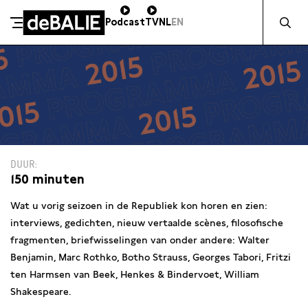
Zocht naa
Podcast
TV
NL
EN
De Balie
Meteen naar de content
DUUR
150 minuten
Wat u vorig seizoen in de Republiek kon horen en zien:
interviews, gedichten, nieuw vertaalde scènes, filosofische
fragmenten, briefwisselingen van onder andere: Walter
Benjamin, Marc Rothko, Botho Strauss, Georges Tabori, Fritzi
ten Harmsen van Beek, Henkes & Bindervoet, William
Shakespeare.