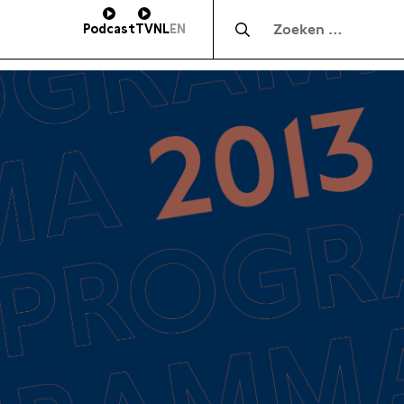
Zocht naar:
Podcast
TV
NL
EN