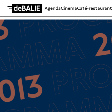
Agenda
Cinema
Café-restaurant
De Balie
Meteen naar de content