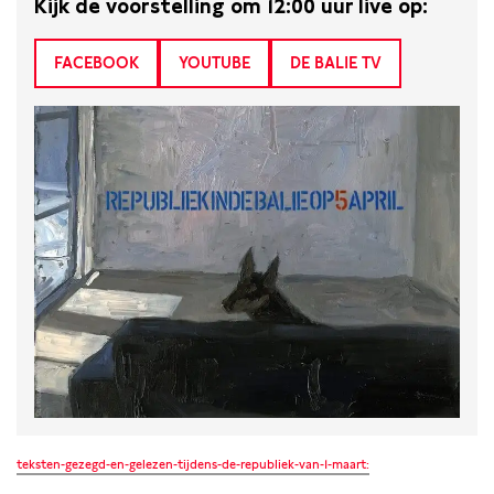
Kijk de voorstelling om 12:00 uur live op:
FACEBOOK
YOUTUBE
DE BALIE TV
teksten-gezegd-en-gelezen-tijdens-de-republiek-van-1-maart: