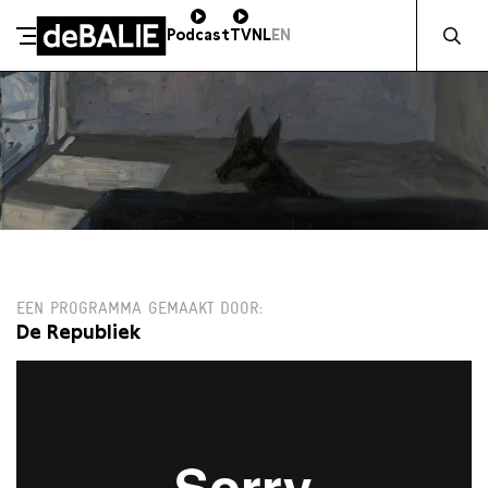
Zocht naa
Podcast
TV
NL
EN
De Balie
Meteen naar de content
MA 5 APRIL / 12:00 / SALON
EEN PROGRAMMA GEMAAKT DOOR
De Republiek