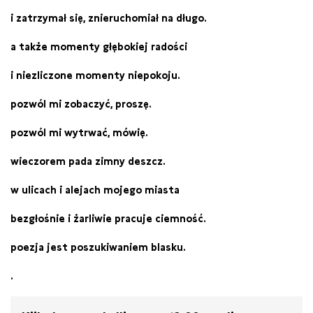
i zatrzymał się, znieruchomiał na długo.
a także momenty głębokiej radości
i niezliczone momenty niepokoju.
pozwól mi zobaczyć, proszę.
pozwól mi wytrwać, mówię.
wieczorem pada zimny deszcz.
w ulicach i alejach mojego miasta
bezgłośnie i żarliwie pracuje ciemność.
poezja jest poszukiwaniem blasku.
.