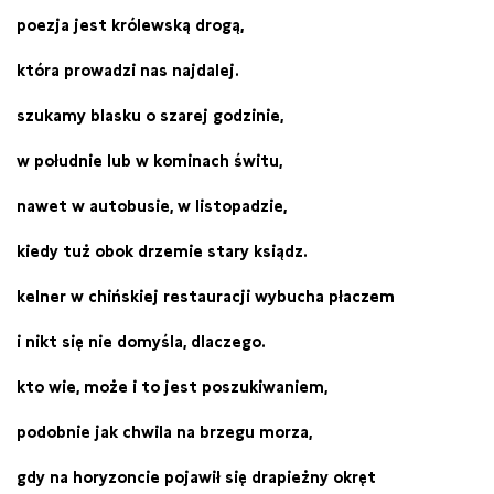
poezja jest królewską drogą,
która prowadzi nas najdalej.
szukamy blasku o szarej godzinie,
w południe lub w kominach świtu,
nawet w autobusie, w listopadzie,
kiedy tuż obok drzemie stary ksiądz.
kelner w chińskiej restauracji wybucha płaczem
i nikt się nie domyśla, dlaczego.
kto wie, może i to jest poszukiwaniem,
podobnie jak chwila na brzegu morza,
gdy na horyzoncie pojawił się drapieżny okręt