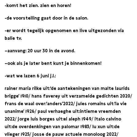
-komt het zien. zien en horen!
-de voorstelling gaat door in
de salon.
-er wordt tegelijk opgenomen en live uitgezonden via
balie tv.
–aanvang: 20 uur 30 in de avond.
–ook als je later bent kunt je binnenkomen!
-wat we lazen 6 juni j.l.:
rainer maria rilke
uit:‘de aantekeningen van malte laurids
brigge’
1910/ hans faverey
uit verzamelde gedichten
2020/
frans de waal
over:’anders’
2022/ jules romains
uit:’la vie
unanime’
1926/
paul verhaeghe
uit:intieme vreemden
2022/ jorge luis borges
uit:el aleph
1949/
italo calvino
uit:de overdenkingen van palomar
1983/ lu xun
uit:de
vlieger
1925/ josse de pauw
actuele monoloog
2022/