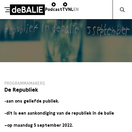
Zocht naa
Podcast
TV
NL
EN
De Balie
Meteen naar de content
MA 5 SEPTEMBER / 20:30
PROGRAMMAMAKERS
De Republiek
-aan ons geliefde publiek.
-dit is een aankondiging van
de republiek
in
de balie
–op
maandag
5 september 2022.