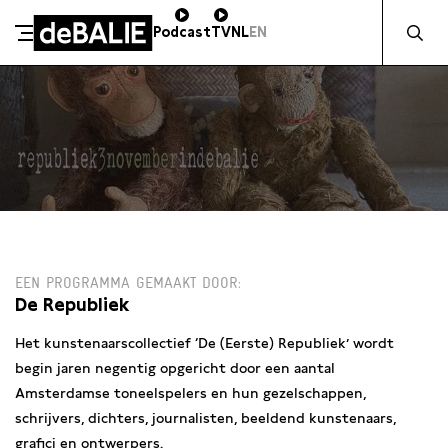
Zocht naa
Podcast
TV
NL
EN
De Balie
Meteen naar de content
MA 3 NOVEMBER / 20:30 / SALON
EEN PROGRAMMA GEMAAKT DOOR
De Republiek
Het kunstenaarscollectief ‘De (Eerste) Republiek’ wordt
begin jaren negentig opgericht door een aantal
Amsterdamse toneelspelers en hun gezelschappen,
schrijvers, dichters, journalisten, beeldend kunstenaars,
grafici en ontwerpers.