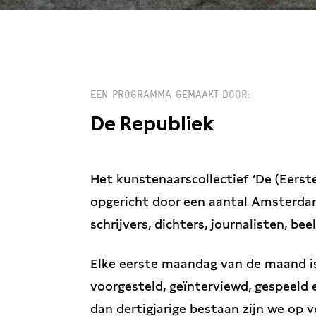
MA 2 FEBRUARI /
EEN PROGRAMMA GEMAAKT DOOR
De Republiek
Het kunstenaarscollectief ‘De (Eerst
opgericht door een aantal Amsterda
schrijvers, dichters, journalisten, be
Elke eerste maandag van de maand is
voorgesteld, geïnterviewd, gespeeld 
dan dertigjarige bestaan zijn we op