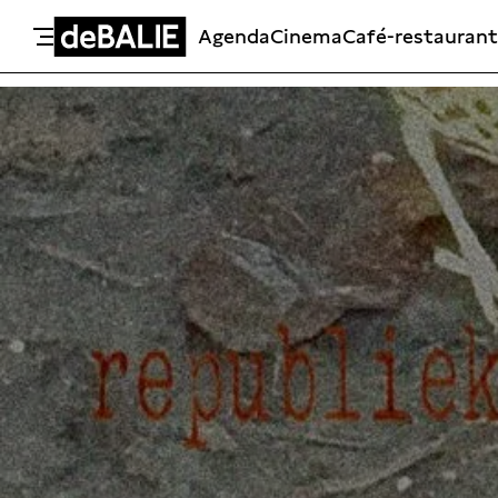
Agenda
Cinema
Café-restaurant
De Balie
Meteen naar de content