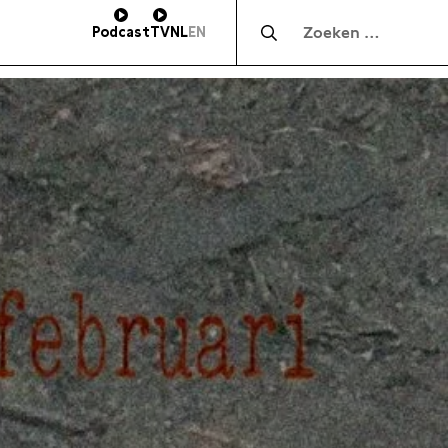
Zocht naar:
Podcast
TV
NL
EN