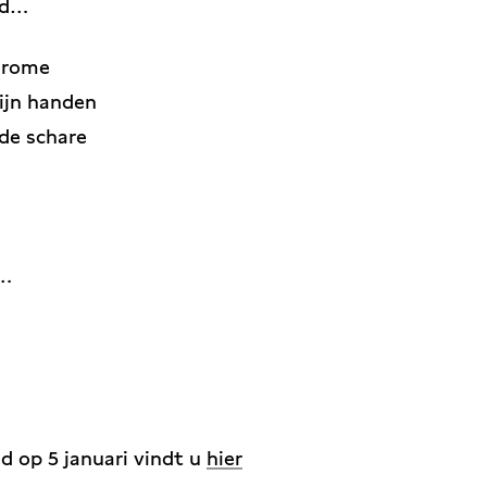
oed…
 rome
ijn handen
de schare
s…
d op 5 januari vindt u
hier