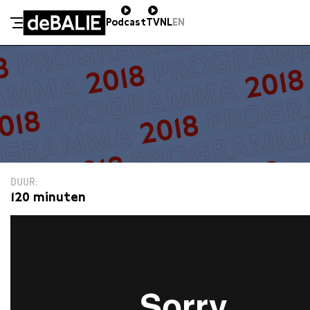
Podcast
TV
NL
EN
De Balie
Meteen naar de content
DUUR
120 minuten