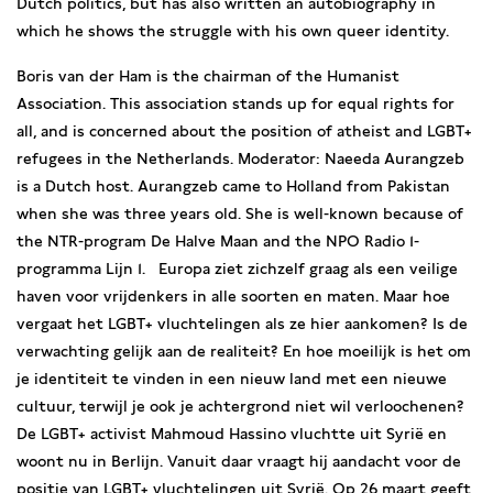
Dutch politics, but has also written an autobiography in
which he shows the struggle with his own queer identity.
Boris van der Ham is the chairman of the Humanist
Association. This association stands up for equal rights for
all, and is concerned about the position of atheist and LGBT+
refugees in the Netherlands. Moderator: Naeeda Aurangzeb
is a Dutch host. Aurangzeb came to Holland from Pakistan
when she was three years old. She is well-known because of
the NTR-program De Halve Maan and the NPO Radio 1-
programma Lijn 1. Europa ziet zichzelf graag als een veilige
haven voor vrijdenkers in alle soorten en maten. Maar hoe
vergaat het LGBT+ vluchtelingen als ze hier aankomen? Is de
verwachting gelijk aan de realiteit? En hoe moeilijk is het om
je identiteit te vinden in een nieuw land met een nieuwe
cultuur, terwijl je ook je achtergrond niet wil verloochenen?
De LGBT+ activist Mahmoud Hassino vluchtte uit Syrië en
woont nu in Berlijn. Vanuit daar vraagt hij aandacht voor de
positie van LGBT+ vluchtelingen uit Syrië. Op 26 maart geeft