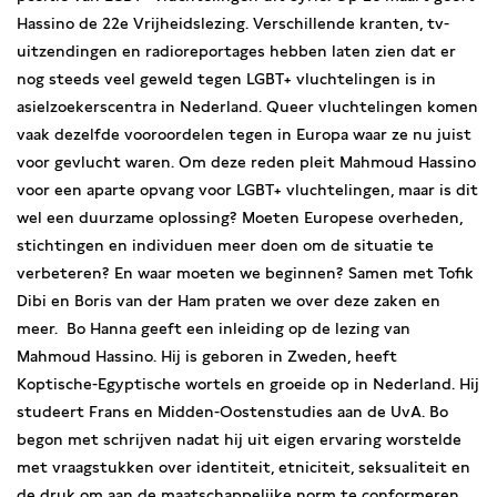
Hassino de 22e Vrijheidslezing. Verschillende kranten, tv-
uitzendingen en radioreportages hebben laten zien dat er
nog steeds veel geweld tegen LGBT+ vluchtelingen is in
asielzoekerscentra in Nederland. Queer vluchtelingen komen
vaak dezelfde vooroordelen tegen in Europa waar ze nu juist
voor gevlucht waren. Om deze reden pleit Mahmoud Hassino
voor een aparte opvang voor LGBT+ vluchtelingen, maar is dit
wel een duurzame oplossing? Moeten Europese overheden,
stichtingen en individuen meer doen om de situatie te
verbeteren? En waar moeten we beginnen? Samen met Tofik
Dibi en Boris van der Ham praten we over deze zaken en
meer. Bo Hanna geeft een inleiding op de lezing van
Mahmoud Hassino. Hij is geboren in Zweden, heeft
Koptische-Egyptische wortels en groeide op in Nederland. Hij
studeert Frans en Midden-Oostenstudies aan de UvA. Bo
begon met schrijven nadat hij uit eigen ervaring worstelde
met vraagstukken over identiteit, etniciteit, seksualiteit en
de druk om aan de maatschappelijke norm te conformeren.