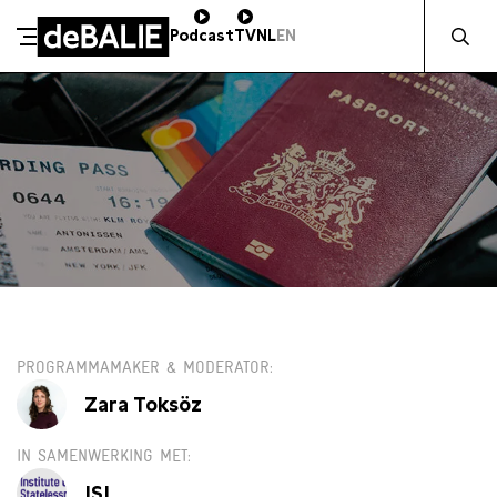
Zocht naa
Podcast
TV
NL
EN
De Balie
Meteen naar de content
VR 12 MAART / 18:00
PROGRAMMAMAKER & MODERATOR
Zara Toksöz
IN SAMENWERKING MET
ISI