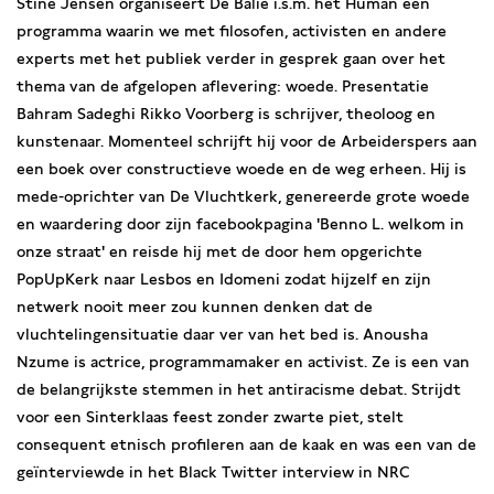
Stine Jensen organiseert De Balie i.s.m. het Human een
programma waarin we met filosofen, activisten en andere
experts met het publiek verder in gesprek gaan over het
thema van de afgelopen aflevering: woede. Presentatie
Bahram Sadeghi Rikko Voorberg is schrijver, theoloog en
kunstenaar. Momenteel schrijft hij voor de Arbeiderspers aan
een boek over constructieve woede en de weg erheen. Hij is
mede-oprichter van De Vluchtkerk, genereerde grote woede
en waardering door zijn facebookpagina 'Benno L. welkom in
onze straat' en reisde hij met de door hem opgerichte
PopUpKerk naar Lesbos en Idomeni zodat hijzelf en zijn
netwerk nooit meer zou kunnen denken dat de
vluchtelingensituatie daar ver van het bed is. Anousha
Nzume is actrice, programmamaker en activist. Ze is een van
de belangrijkste stemmen in het antiracisme debat. Strijdt
voor een Sinterklaas feest zonder zwarte piet, stelt
consequent etnisch profileren aan de kaak en was een van de
geïnterviewde in het Black Twitter interview in NRC