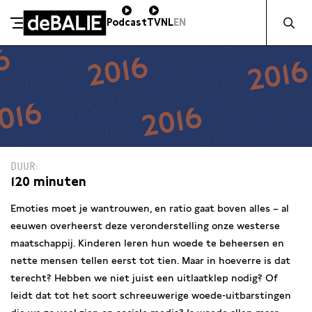
Zocht naa
Podcast
TV
NL
EN
De Balie
Meteen naar de content
DUUR
120 minuten
Emoties moet je wantrouwen, en ratio gaat boven alles – al
eeuwen overheerst deze veronderstelling onze westerse
maatschappij. Kinderen leren hun woede te beheersen en
nette mensen tellen eerst tot tien. Maar in hoeverre is dat
terecht? Hebben we niet juist een uitlaatklep nodig? Of
leidt dat tot het soort schreeuwerige woede-uitbarstingen