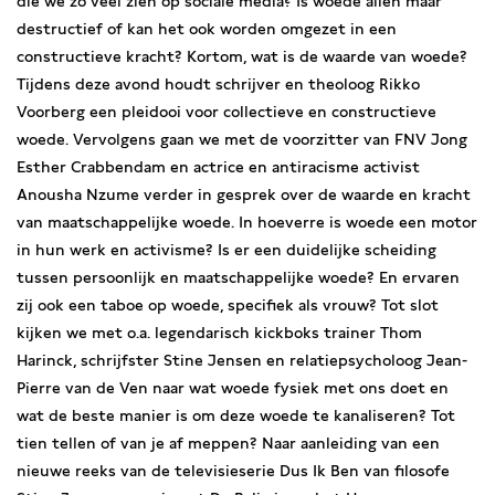
die we zo veel zien op sociale media? Is woede allen maar
destructief of kan het ook worden omgezet in een
constructieve kracht? Kortom, wat is de waarde van woede?
Tijdens deze avond houdt schrijver en theoloog Rikko
Voorberg een pleidooi voor collectieve en constructieve
woede. Vervolgens gaan we met de voorzitter van FNV Jong
Esther Crabbendam en actrice en antiracisme activist
Anousha Nzume verder in gesprek over de waarde en kracht
van maatschappelijke woede. In hoeverre is woede een motor
in hun werk en activisme? Is er een duidelijke scheiding
tussen persoonlijk en maatschappelijke woede? En ervaren
zij ook een taboe op woede, specifiek als vrouw? Tot slot
kijken we met o.a. legendarisch kickboks trainer Thom
Harinck, schrijfster Stine Jensen en relatiepsycholoog Jean-
Pierre van de Ven naar wat woede fysiek met ons doet en
wat de beste manier is om deze woede te kanaliseren? Tot
tien tellen of van je af meppen? Naar aanleiding van een
nieuwe reeks van de televisieserie Dus Ik Ben van filosofe