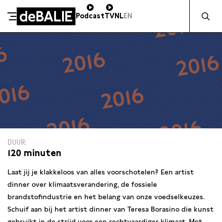
Zocht naa
Podcast
TV
NL
EN
De Balie
Meteen naar de content
DUUR
120 minuten
Laat jij je klakkeloos van alles voorschotelen? Een artist
dinner over klimaatsverandering, de fossiele
brandstofindustrie en het belang van onze voedselkeuzes.
Schuif aan bij het artist dinner van Teresa Borasino die kunst
gebruikt in de strijd voor een rechtvaardiger klimaat. Met