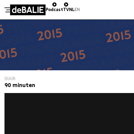
Podcast
TV
NL
EN
De Balie
Meteen naar de content
DUUR
90 minuten