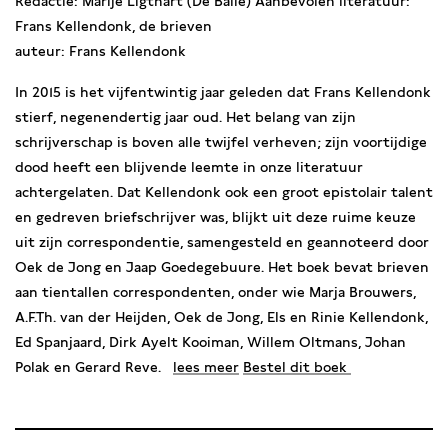
Redactie: Marije Ligthart (De Balie) Aanbevolen literatuur:
Frans Kellendonk, de brieven
auteur: Frans Kellendonk
In 2015 is het vijfentwintig jaar geleden dat Frans Kellendonk
stierf, negenendertig jaar oud. Het belang van zijn
schrijverschap is boven alle twijfel verheven; zijn voortijdige
dood heeft een blijvende leemte in onze literatuur
achtergelaten. Dat Kellendonk ook een groot epistolair talent
en gedreven briefschrijver was, blijkt uit deze ruime keuze
uit zijn correspondentie, samengesteld en geannoteerd door
Oek de Jong en Jaap Goedegebuure. Het boek bevat brieven
aan tientallen correspondenten, onder wie Marja Brouwers,
A.F.Th. van der Heijden, Oek de Jong, Els en Rinie Kellendonk,
Ed Spanjaard, Dirk Ayelt Kooiman, Willem Oltmans, Johan
Polak en Gerard Reve.
lees meer
Bestel dit boek