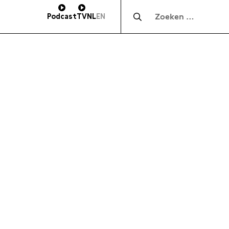
Zocht naar:
Podcast
TV
NL
EN
HOOGTE
SUBSCRIBE