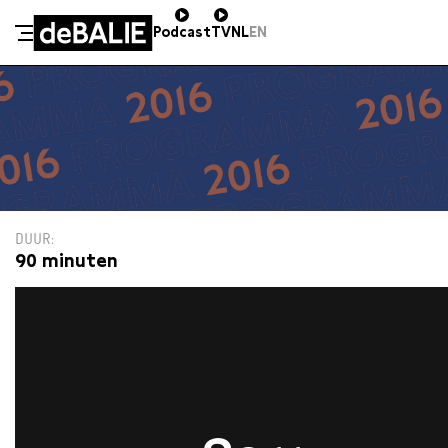
Podcast
TV
NL
EN
De Balie
Meteen naar de content
DUUR
90 minuten